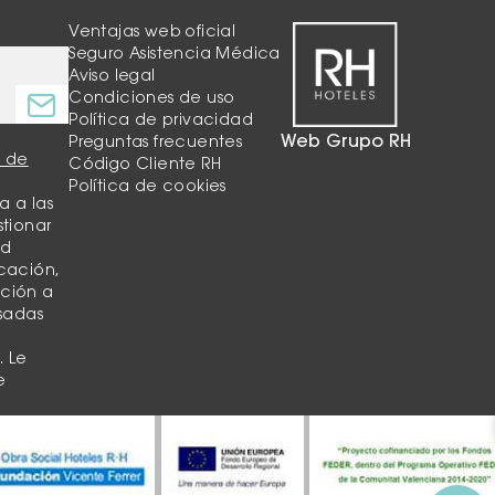
Ventajas web oficial
Seguro Asistencia Médica
Aviso legal
Condiciones de uso
Política de privacidad
Web Grupo RH
Preguntas frecuentes
a de
Código Cliente RH
Política de cookies
a a las
stionar
ud
cación,
ición a
asadas
,
. Le
e