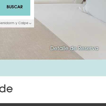
BUSCAR
 Benidorm y Calpe
Detalle de Reserva
rde