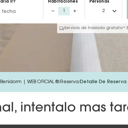
ría ir?
Habitaciones
Personas
Servicio de traslado gratuito*
n Benidorm | WEB OFICIAL ®
Reserva
Detalle De Reserva
/
/
al, intentalo mas ta