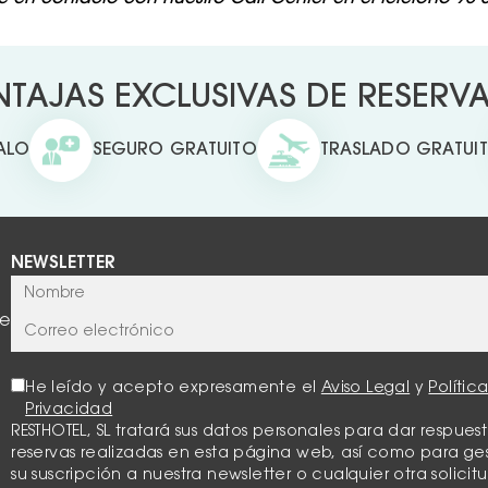
TAJAS EXCLUSIVAS DE RESERVAR
ALO
SEGURO GRATUITO
TRASLADO GRATUI
NEWSLETTER
te
He leído y acepto expresamente el
Aviso Legal
y
Polític
Privacidad
RESTHOTEL, SL tratará sus datos personales para dar respuest
reservas realizadas en esta página web, así como para ge
su suscripción a nuestra newsletter o cualquier otra solicit