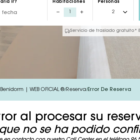
ría ir?
Habitaciones
Personas
Servicio de traslado gratuito*
n Benidorm | WEB OFICIAL ®
Reserva
Error De Reserva
/
/
rror al procesar su reser
que no se ha podido confir
en contacto con nuestro Call Center en el teléfono 96 58