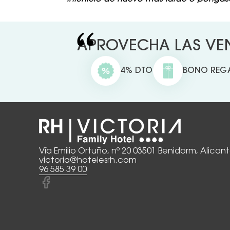
APROVECHA LAS VEN
4% DTO
BONO REG
Vía Emilio Ortuño, nº 20 03501 Benidorm, Alican
victoria@hotelesrh.com
96 585 39 00