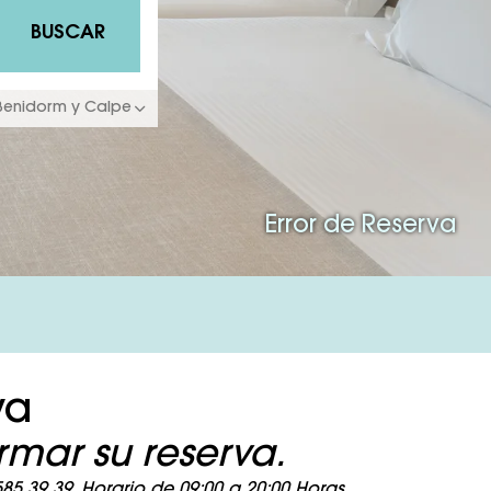
BUSCAR
 Benidorm y Calpe
Error de Reserva
va
mar su reserva.
5 39 39. Horario de 09:00 a 20:00 Horas.