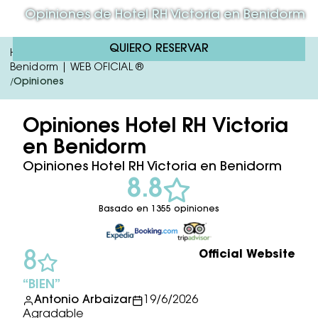
Opiniones de Hotel RH Victoria en Benidorm
QUIERO RESERVAR
Hotel RH Victoria & Spa | Hotel 4 Estrellas Con Spa En
Benidorm | WEB OFICIAL ®
Opiniones
/
Opiniones Hotel RH Victoria
en Benidorm
Opiniones Hotel RH Victoria en Benidorm
8.8
Basado en 1355 opiniones
Official Website
8
BIEN
Antonio Arbaizar
19/6/2026
Agradable