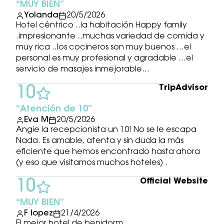
MUY BIEN
Yolanda
20/5/2026
Hotel céntrico ..la habitación Happy family
.impresionante ..muchas variedad de comida y
muy rica ..los cocineros son muy buenos ...el
personal es muy profesional y agradable ...el
servicio de masajes inmejorable...
TripAdvisor
10
Atención de 10
Eva M
20/5/2026
Angie la recepcionista un 10! No se le escapa
Nada. Es amable, atenta y sin duda la más
eficiente que hemos encontrado hasta ahora
(y eso que visitamos muchos hoteles) .
Official Website
10
MUY BIEN
F lopez
21/4/2026
El mejor hotel de benidorm