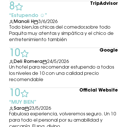
TripAdvisor
8
Estupendo ☺️
Manoli H
3/6/2026
Todo bien,las chicas del comedor,sobre todo
Paquita muy atentas y simpática y el chico de
entretenimiento también
Google
10
Deli Romera
24/5/2026
Un hotel para recomendar estupendo a todos
los niveles de 10 con una calidad precio
recomendable
Official Website
10
MUY BIEN
Sara
23/5/2026
Fabulosa experiencia, volveremos seguro. Un 10
para todo el personal por su amabilidad y
cercanía. El spa, divino.